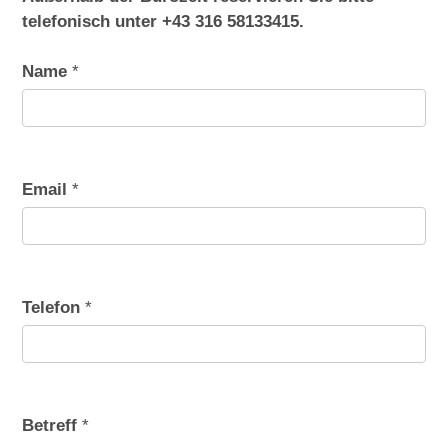
telefonisch unter +43 316 58133415.
Dance Stars
Anfahrt
Name
*
Rudi's 55er
Nik P.
Email
*
Servus Peter
Telefon
*
Betreff
*